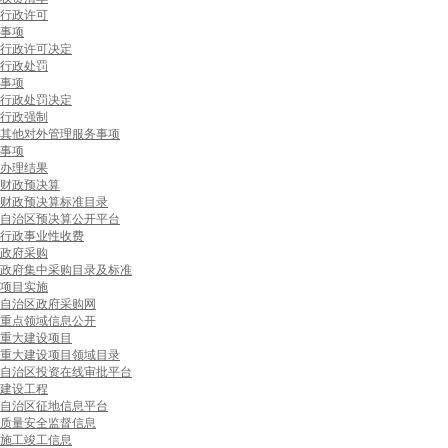
行政许可
事项
行政许可决定
行政处罚
事项
行政处罚决定
行政强制
其他对外管理服务事项
事项
办理结果
财政预决算
财政预决算标准目录
自治区预决算公开平台
行政事业性收费
政府采购
政府集中采购目录及标准
项目实施
自治区政府采购网
重点领域信息公开
重大建设项目
重大建设项目领域目录
自治区投资在线审批平台
建设工程
自治区征地信息平台
质量安全监督信息
施工竣工信息