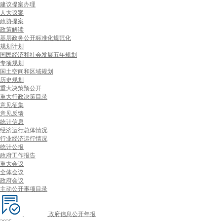
建议提案办理
人大议案
政协提案
政策解读
基层政务公开标准化规范化
规划计划
国民经济和社会发展五年规划
专项规划
国土空间和区域规划
历史规划
重大决策预公开
重大行政决策目录
意见征集
意见反馈
统计信息
经济运行总体情况
行业经济运行情况
统计公报
政府工作报告
重大会议
全体会议
政府会议
主动公开事项目录
政府信息公开年报