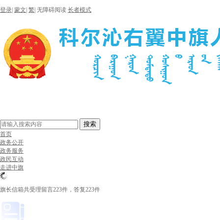
登录
|
蒙文
|
繁
|
无障碍阅读
长者模式
搜索
首页
政务公开
政务服务
政民互动
走进中旗
旗长信箱共受理留言223件，答复223件