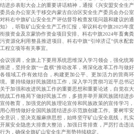
结进步表彰大会上的重要讲话精神，通报《兴安盟安全生产
委员会办公室关于移交内蒙古自治区安全生产委员会办公室
对科右中旗矿山安全生产评估督导检查发现问题和建议的通
知》，听取矿山安全生产工作汇报，审议科右中旗2025年度
衔接资金及京蒙协作资金项目安排、科右中旗2024年畜禽粪
污资源化利用整县推进项目、科右中旗“引绰济辽”供水配套
工程立项等有关事宜。
会议强调，全旗上下要用系统思维深入学习领会，强化统筹
推进，坚持全旗“一盘棋”推动改革，将深化改革工作与做好
各领域工作有效结合，构建更加公平、更加活力的营商环
境。要持续做好民族团结工作，深入学习贯彻习近平总书记
关于加强和改进民族工作的重要思想和重要论述，自觉在大
统战工作格局下做好民族工作，多措并举开展民族团结进步
宣传教育，加强党的民族理论宣传和民族政策的宣传学习，
用心用情做好全国民族团结进步示范旗创建工作。要树牢安
全意识，坚决克服麻痹思想，始终坚守矿山安全底线，扎实
开展安全隐患大排查大整治，加强日常排查，严厉打击违法
行为，确保全旗矿山安全生产形势持续稳定。